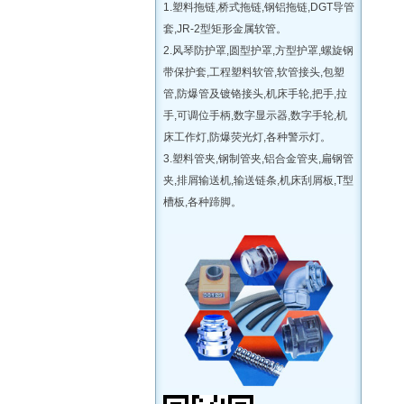
1.塑料拖链,桥式拖链,钢铝拖链,DGT导管
套,JR-2型矩形金属软管。
2.风琴防护罩,圆型护罩,方型护罩,螺旋钢
带保护套,工程塑料软管,软管接头,包塑
管,防爆管及镀铬接头,机床手轮,把手,拉
手,可调位手柄,数字显示器,数字手轮,机
床工作灯,防爆荧光灯,各种警示灯。
3.塑料管夹,钢制管夹,铝合金管夹,扁钢管
夹,排屑输送机,输送链条,机床刮屑板,T型
槽板,各种蹄脚。