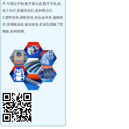
手,可调位手柄,数字显示器,数字手轮,机
床工作灯,防爆荧光灯,各种警示灯。
3.塑料管夹,钢制管夹,铝合金管夹,扁钢管
夹,排屑输送机,输送链条,机床刮屑板,T型
槽板,各种蹄脚。