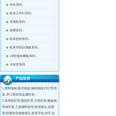
管夹系列..
机床工作灯系列..
排屑机系列..
蹄脚系列..
机床垫铁系列..
机床导轨刮屑板系列..
LB型撞块槽板系列..
冷却管系列..
产品应用
1.塑料拖链,桥式拖链,钢铝拖链,DGT导管
套,JR-2型矩形金属软管。
2.风琴防护罩,圆型护罩,方型护罩,螺旋钢
带保护套,工程塑料软管,软管接头,包塑
管,防爆管及镀铬接头,机床手轮,把手,拉