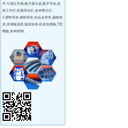
手,可调位手柄,数字显示器,数字手轮,机
床工作灯,防爆荧光灯,各种警示灯。
3.塑料管夹,钢制管夹,铝合金管夹,扁钢管
夹,排屑输送机,输送链条,机床刮屑板,T型
槽板,各种蹄脚。