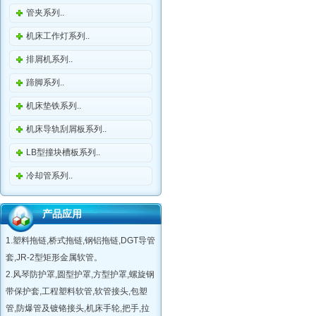
管夹系列..
机床工作灯系列..
排屑机系列..
蹄脚系列..
机床垫铁系列..
机床导轨刮屑板系列..
LB型撞块槽板系列..
冷却管系列..
产品应用
1.塑料拖链,桥式拖链,钢铝拖链,DGT导管
套,JR-2型矩形金属软管。
2.风琴防护罩,圆型护罩,方型护罩,螺旋钢
带保护套,工程塑料软管,软管接头,包塑
管,防爆管及镀铬接头,机床手轮,把手,拉